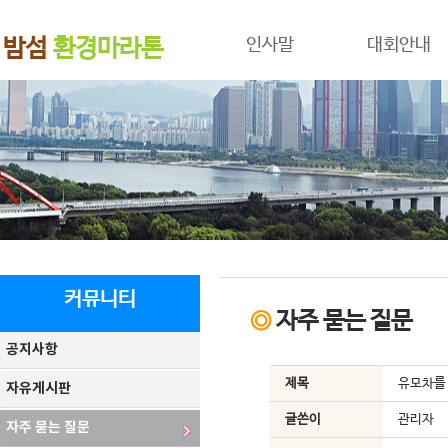
밤섬
환경마라톤
인사말
대회안내
커뮤니티
◎
자주 묻는 질문
공지사항
제목
유모차를
자유게시판
글쓴이
관리자
자주 묻는 질문