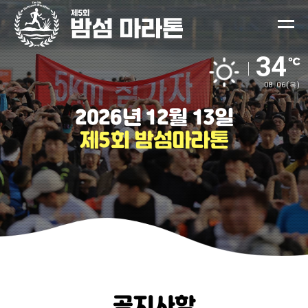
34
08.06
(목)
2026년
12월
13일
제5회
밤섬마라톤
공지사항