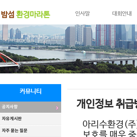
밤섬
환경마라톤
인사말
대회안내
커뮤니티
개인정보 취급
공지사항
자유게시판
아리수환경(주)
자주 묻는 질문
보호를 매우 